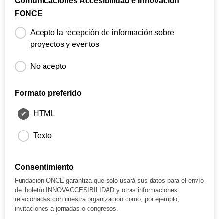
Comunicaciones Accesibilidad e Innovación
FONCE
Acepto la recepción de información sobre
proyectos y eventos
No acepto
Si aceptas esta casilla recibirás puntualmente en tu correo
electrónico, información de los proyectos y eventos de la
Formato preferido
Dirección de Accesibilidad universal e Innovación de
Fundación ONCE
HTML
Texto
Consentimiento
Fundación ONCE garantiza que solo usará sus datos para el envío
del boletín INNOVACCESIBILIDAD y otras informaciones
relacionadas con nuestra organización como, por ejemplo,
invitaciones a jornadas o congresos.